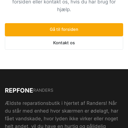
forsiden eller kontakt os, hvis du har brug for
hjælp.
Gå til forsiden
Kontakt os
REPFONE
RANDERS
Ældste reparationsbutik i hjertet af Randers! Når
du står med enhed hvor skærmen er ødelagt, har
fået vandskade, hvor lyden ikke virker eller noget
helt andet, vil du have en hurtig og pålidelig